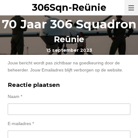
306Sqn-Reünie
Ga
direct
70 Jaar 306 Squadron
naar
de
hoofdinhoud
Reünie
15 september 2023
Jouw bericht wordt pas zichtbaar na goedkeuring door de
beheerder. Jouw Emailadres blijft verborgen op de website.
Reactie plaatsen
Naam *
E-mailadres *